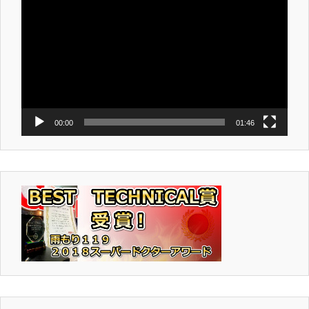
画
プ
レ
ー
ヤ
ー
00:00
01:46