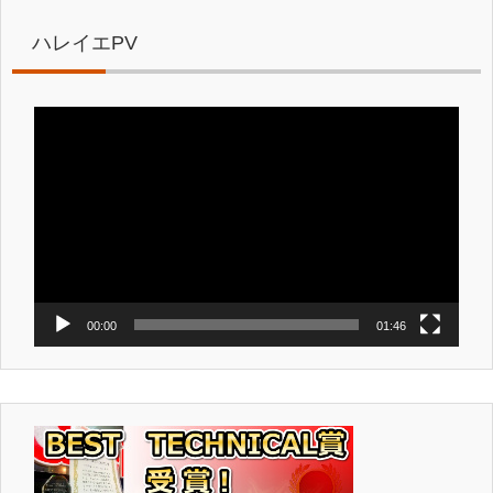
ハレイエPV
動
画
プ
レ
ー
ヤ
ー
00:00
01:46