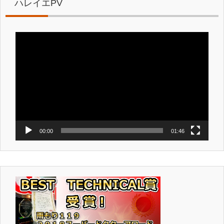
ハレイエPV
動
画
プ
レ
ー
ヤ
ー
00:00
01:46